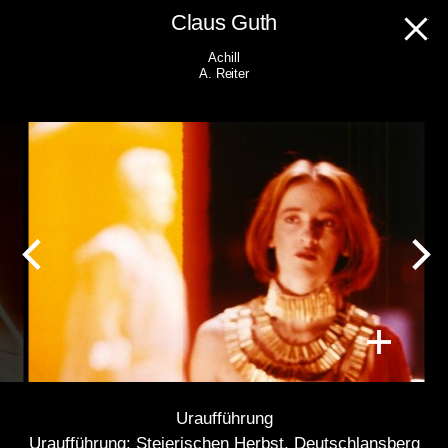
Skip
Claus Guth
to
Achill
content
A. Reiter
Uraufführung
Uraufführung: Steierischen Herbst, Deutschlansberg