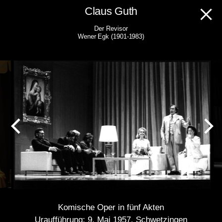
Skip
Claus Guth
to
Der Revisor
content
Wener Egk (1901-1983)
Komische Oper in fünf Akten
Uraufführung: 9. Mai 1957, Schwetzingen