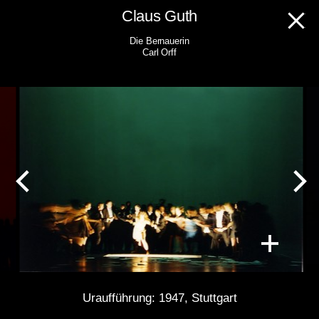
Skip
Claus Guth
to
Die Bernauerin
content
Carl Orff
Uraufführung: 1947, Stuttgart