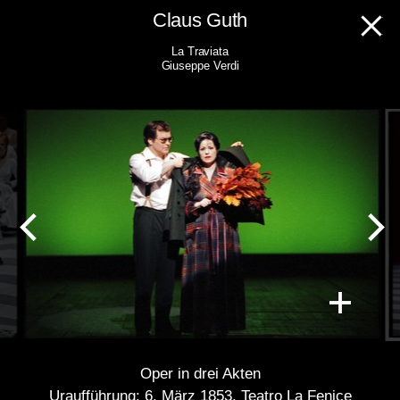
Skip
Claus Guth
to
La Traviata
content
Giuseppe Verdi
Oper in drei Akten
Uraufführung: 6. März 1853, Teatro La Fenice