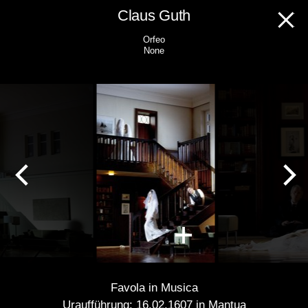
Skip
Claus Guth
to
Orfeo
content
None
Favola in Musica
Uraufführung: 16.02.1607 in Mantua