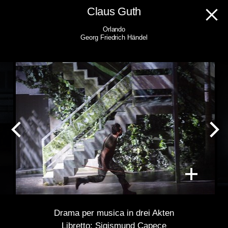
Skip
Claus Guth
to
Orlando
content
Georg Friedrich Händel
Drama per musica in drei Akten
Libretto: Sigismund Capece