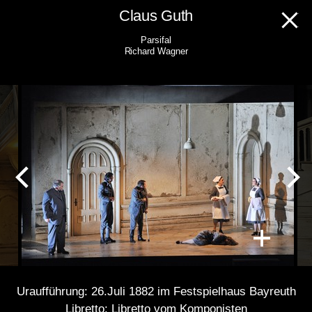
Skip
Claus Guth
to
Parsifal
content
Richard Wagner
Uraufführung: 26.Juli 1882 im Festspielhaus Bayreuth
Libretto: Libretto vom Komponisten