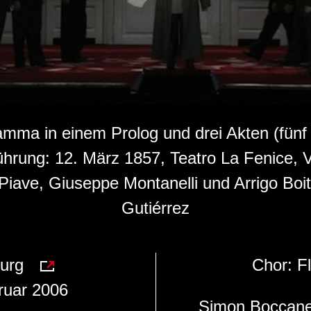
mma in einem Prolog und drei Akten (fünf 
ührung: 12. März 1857, Teatro La Fenice, 
a Piave, Giuseppe Montanelli und Arrigo B
Gutiérrez
urg
Chor:
F
ruar 2006
Simon Boccan