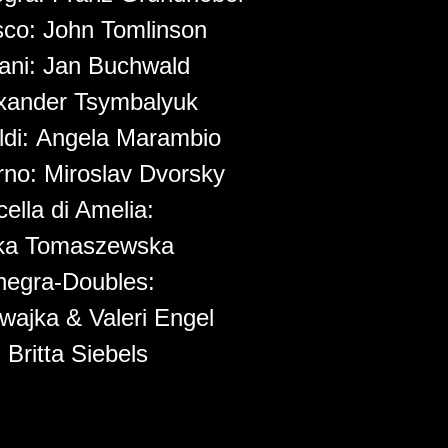
sco:
John Tomlinson
iani:
Jan Buchwald
xander Tsymbalyuk
ldi:
Angela Marambio
rno:
Miroslav Dvorsky
ella di Amelia:
ka Tomaszewska
egra-Doubles:
wajka & Valeri Engel
:
Britta Siebels