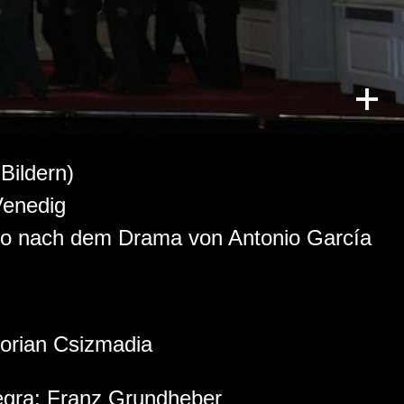
Bildern)
Venedig
oito nach dem Drama von Antonio García
lorian Csizmadia
egra:
Franz Grundheber