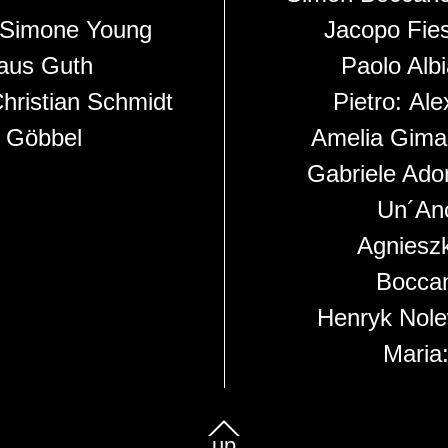
Simone Young
Jacopo Fie
aus Guth
Paolo Alb
hristian Schmidt
Pietro:
Ale
 Göbbel
Amelia Gima
Gabriele Ado
Un´Anc
Agniesz
Boccan
Henryk Nole
Maria
up