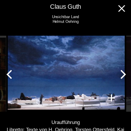
Skip
Claus Guth
to
Unsichtbar Land
content
Helmut Oehring
Uraufführung
Libretto: Texte von H. Oehring, Torsten Ottersfeld, Kai