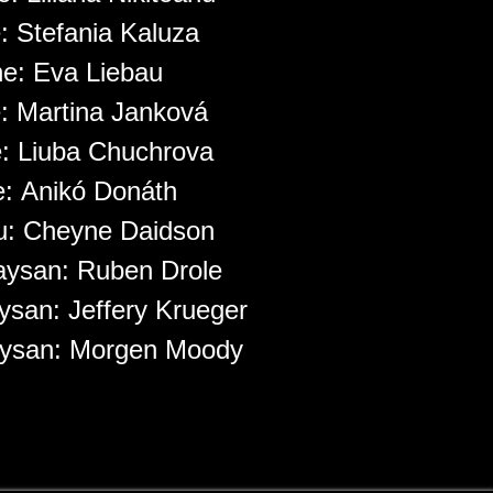
e:
Stefania Kaluza
ne:
Eva Liebau
e:
Martina Janková
e:
Liuba Chuchrova
e:
Anikó Donáth
u:
Cheyne Daidson
aysan:
Ruben Drole
ysan:
Jeffery Krueger
aysan:
Morgen Moody