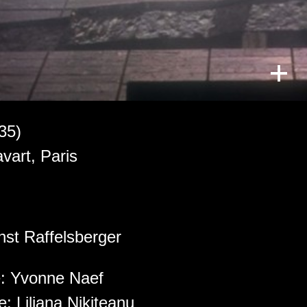
35)
vart, Paris
nst Raffelsberger
e:
Yvonne Naef
ce:
Liliana Nikiteanu