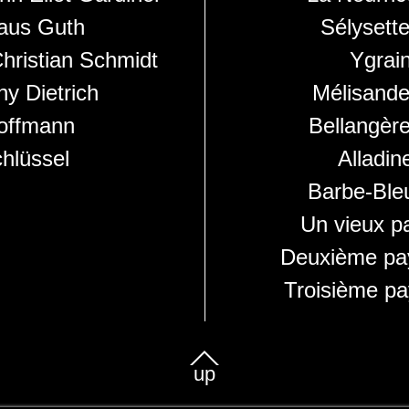
aus Guth
Sélysett
hristian Schmidt
Ygrai
y Dietrich
Mélisand
offmann
Bellangèr
hlüssel
Alladin
Barbe-Ble
Un vieux p
Deuxième pa
Troisième p
up