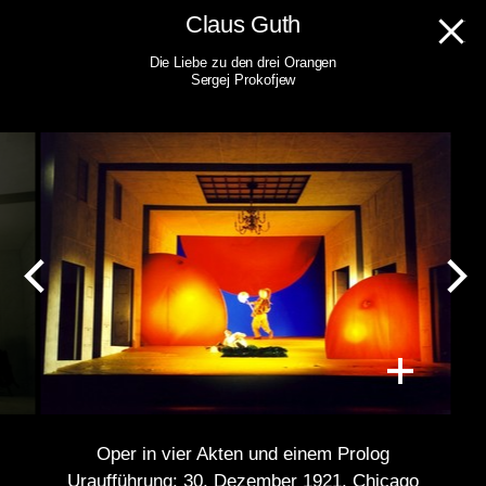
Skip
Claus Guth
to
Die Liebe zu den drei Orangen
content
Sergej Prokofjew
Oper in vier Akten und einem Prolog
Uraufführung: 30. Dezember 1921, Chicago