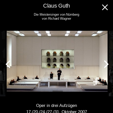
Skip
Claus Guth
to
Die Meistersinger von Nürnberg
content
von Richard Wagner
Oper in drei Aufzügen
17./20./24./27./31. Oktober 2007