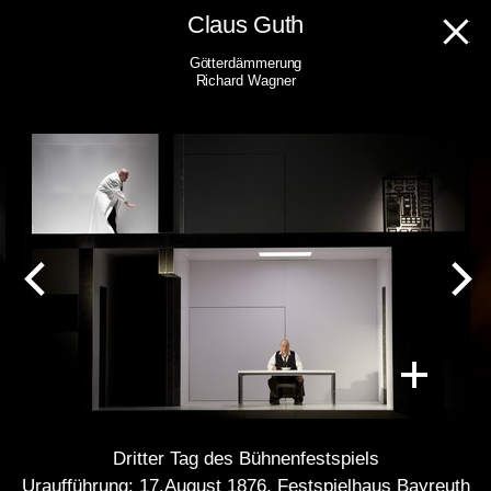
Skip
Claus Guth
to
Götterdämmerung
content
Richard Wagner
Dritter Tag des Bühnenfestspiels
Uraufführung: 17.August 1876, Festspielhaus Bayreuth