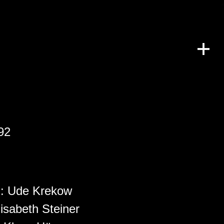
92
:
Ude Krekow
lisabeth Steiner