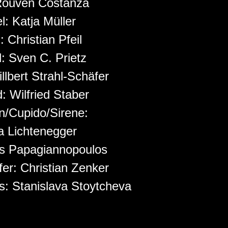
ouven Costanza
el:
Katja Müller
d:
Christian Pfeil
d:
Sven C. Prietz
illbert Strahl-Schäfer
d:
Wilfried Staber
n/Cupido/Sirene:
a Lichtenegger
is Papagiannopoulos
fer:
Christian Zenker
us:
Stanislava Stoytcheva