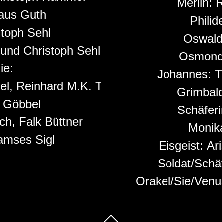
Merlin:
R
aus Guth
Philid
stoph Sehl
Oswal
und Christoph Sehl
Osmon
ie:
Johannes:
T
el, Reinhard M.K. Thasler
Grimbal
 Göbbel
Schäferi
ch, Falk Büttner
Monik
amses Sigl
Eisgeist:
Ar
Soldat/Schä
Orakel/Sie/Ven