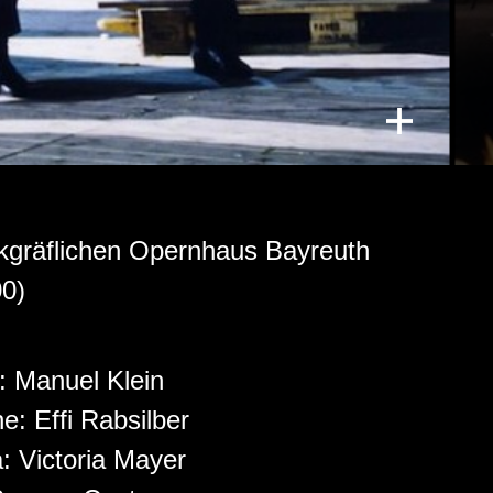
kgräflichen Opernhaus Bayreuth
00)
r:
Manuel Klein
ne:
Effi Rabsilber
a:
Victoria Mayer