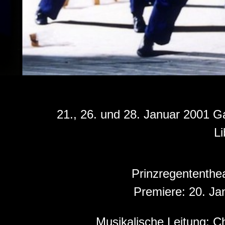
21., 26. und 28. Januar 2001 
Li
Prinzregententhe
Premiere:
20. Ja
Musikalische Leitung:
C