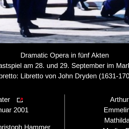
Dramatic Opera in fünf Akten
Gastspiel am 28. und 29. September im Mar
bretto: Libretto von John Dryden (1631-17
ater
Arthu
nuar 2001
Emmeli
Mathild
hristoph Hammer