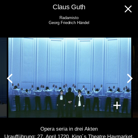
Skip
Claus Guth
to
Radamisto
content
Georg Friedrich Händel
Opera seria in drei Akten
Uraufführung: 27. April 1720, King´s Theatre Haymarket,